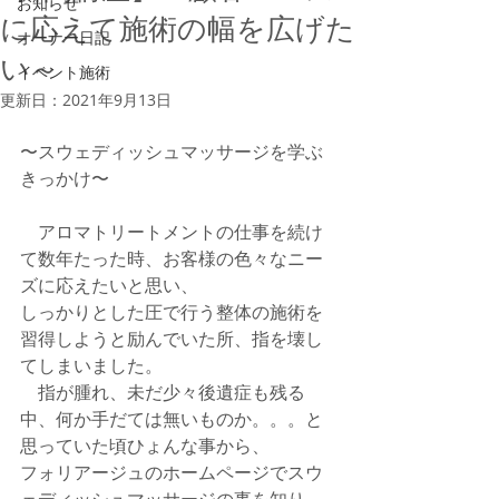
お知らせ
に応えて施術の幅を広げた
オーナー日記
い～
イベント施術
更新日：
2021年9月13日
〜スウェディッシュマッサージを学ぶ
きっかけ〜 
　アロマトリートメントの仕事を続け
て数年たった時、お客様の色々なニー
ズに応えたいと思い、 
しっかりとした圧で行う整体の施術を
習得しようと励んでいた所、指を壊し
てしまいました。 
　指が腫れ、未だ少々後遺症も残る
中、何か手だては無いものか。。。と
思っていた頃ひょんな事から、 
フォリアージュのホームページでスウ