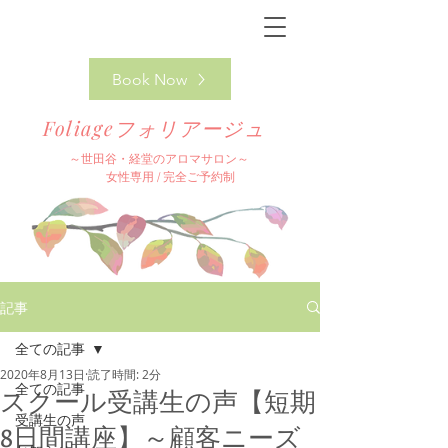
Book Now
Foliageフォリアージュ
～​世田谷・経堂の
アロマサロン～
女性専用 / 完全ご予約制
記事
全ての記事
2020年8月13日
読了時間: 2分
全ての記事
スクール受講生の声【短期
受講生の声
8日間講座】～顧客ニーズ