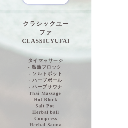
クラシックユー
ファ
CLASSICYUFAI
タイマッサージ
- 温熱ブロック
- ソルトポット
- ハーブボール
- ハーブサウナ
Thai Massage
Hot Block
Salt Pot
Herbal ball
Compress
Herbal Sauna