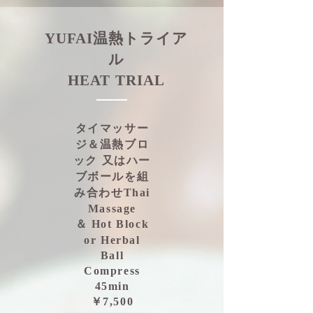
YUFAI温熱トライア
ル
HEAT TRIAL
タイマッサー
ジ＆
温熱ブロ
ック 又は
ハー
ブボールを
組
み合わせ
Thai
Massage
＆
Hot Block
or Herbal
Ball
Compress
45min
￥7,500