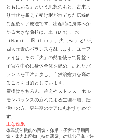
ともにある」という思想のもと、古来よ
り世代を超えて受け継がれてきた伝統的
な産後ケア療法です。出産時に身体へか
かる大きな負担は、土（Din）、水
（Nam）、風（Lom）、火（Fai）という
四大元素のバランスを乱します。ユーフ
ァイは、その「火」の熱を使って骨盤・
子宮を中心に身体全体を温め、乱れたバ
ランスを正常に戻し、自然治癒力を高め
ることを目的としています。
​産後はもちろん、冷えやストレス、ホル
モンバランスの崩れによる生理不順、妊
活中の方、更年期のケアにもおすすめで
す。
主な効果
体温調節機能の回復・卵巣・子宮の早期回
復・体内老廃物（特に悪露）の排出促進・妊