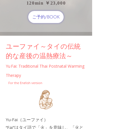
120min ￥23,000
ご予約/BOOK
​ユーファイ～タイの伝統
的な産後の温熱療法～
Yu Fai: Traditional Thai Postnatal Warming
Therapy
For the English version
Yu‑Fai（ユーファイ）
“Fai”はタイ語で「火」を意味し、「火と