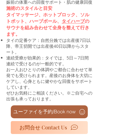
娠前の体重への回復サポート・肌の健康回復
施術のスタイルと目安
タイマッサージ、ホットブロック、ソル
トポット、ハーブボール、
タイハーブ
の
サウナを組み合わせて全身を整えて行き
ます。
タイの定番ケア：自然分娩では出産後7日以
降、帝王切開では出産後40日以降からスタ
ート。
連続受療が効果的：タイでは、5日～7日間
連続で受けるのが一般的です。
お一人おひとりの体調やご都合に合わせて単
発でも受けられます。産後のお身体を大切に
ケアし、心身ともに健やかな回復をサポート
しています。
ぜひお気軽にご相談ください。※ご自宅への
出張も承っております。
ユーファイを予約/Book now
お問合せ Contact Us