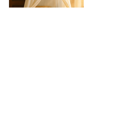
​ハーブサウナ Herbal Sauna
伝統的なタイのハーブを蒸気と共に
浴びることで、産後特有のつらい症
状を和らげます。体内の老廃物（特
に悪露）の排出を促進し、筋肉のこ
わばりや痛みを緩和。繰り返し利用
することで体温が上がり、免疫力強
化や自律神経のバランス調整もサポ
ートすると言われています。Bathed
in steam infused with traditional