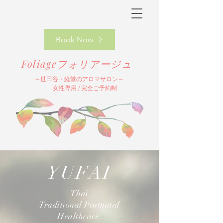
Book Now
Foliageフォリアージュ
～​世田谷・経堂の
アロマサロン～
女性専用 / 完全ご予約制
YUFAI
Thai
Traditional Postnatal
Healthcare