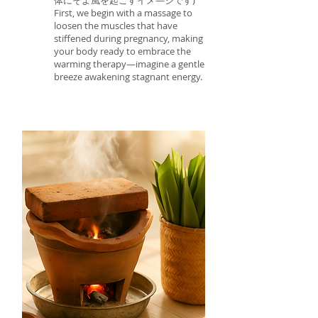
体にそよ風を起こすイメ―ジです)
First, we begin with a massage to
loosen the muscles that have
stiffened during pregnancy, making
your body ready to embrace the
warming therapy—imagine a gentle
breeze awakening stagnant energy.