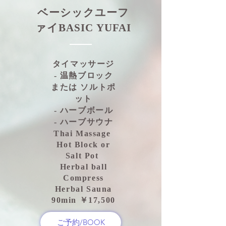
ベーシックユーフ
ァイBASIC
YUFAI
タイマッサージ
- 温熱ブロック
または ソルトポ
ット
- ハーブボール
- ハーブサウナ
Thai Massage
Hot Block or
Salt Pot
Herbal ball
Compress
Herbal Sauna
90min ￥17,500
ご予約/BOOK